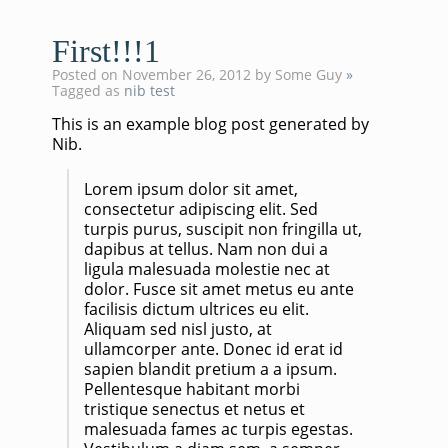
First!!!1
Posted on November 26, 2012
by Some Guy
»
Tagged as
nib
test
This is an example blog post generated by
Nib.
Lorem ipsum dolor sit amet,
consectetur adipiscing elit. Sed
turpis purus, suscipit non fringilla ut,
dapibus at tellus. Nam non dui a
ligula malesuada molestie nec at
dolor. Fusce sit amet metus eu ante
facilisis dictum ultrices eu elit.
Aliquam sed nisl justo, at
ullamcorper ante. Donec id erat id
sapien blandit pretium a a ipsum.
Pellentesque habitant morbi
tristique senectus et netus et
malesuada fames ac turpis egestas.