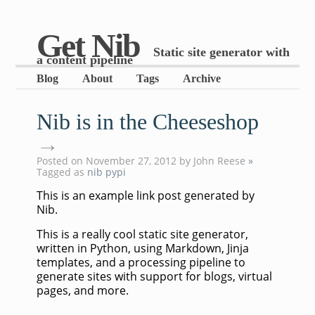
Get Nib
Static site generator with
a content pipeline
Blog
About
Tags
Archive
Nib is in the Cheeseshop
→
Posted on November 27, 2012
by John Reese
»
Tagged as
nib
pypi
This is an example link post generated by
Nib.
This is a really cool static site generator,
written in Python, using Markdown, Jinja
templates, and a processing pipeline to
generate sites with support for blogs, virtual
pages, and more.